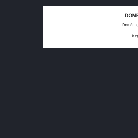
DOMÉ
Doména j
k.e